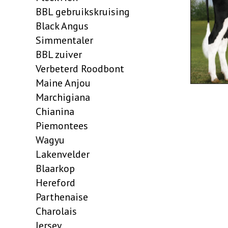
BBL gebruikskruising
Black Angus
Simmentaler
BBL zuiver
Verbeterd Roodbont
Maine Anjou
Marchigiana
Chianina
Piemontees
Wagyu
Lakenvelder
Blaarkop
Hereford
Parthenaise
Charolais
Jersey