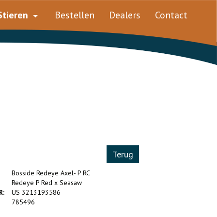
Stieren
Bestellen
Dealers
Contact
Terug
Bosside Redeye Axel- P RC
Redeye P Red x Seasaw
R:
US 3213193586
785496