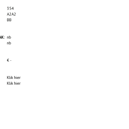
354
A2A2
BB
AK:
nb
nb
€ -
Klik hier
Klik hier