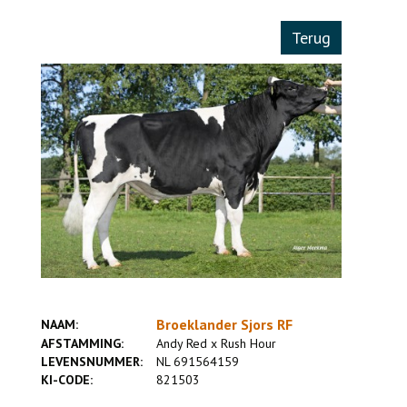
Terug
Broeklander Sjors RF
NAAM:
AFSTAMMING:
Andy Red x Rush Hour
LEVENSNUMMER:
NL 691564159
KI-CODE:
821503