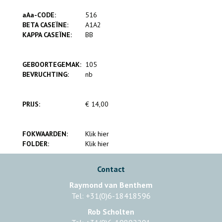
aAa-CODE:
516
BETA CASEÏNE:
A1A2
KAPPA CASEÏNE:
BB
GEBOORTEGEMAK:
105
BEVRUCHTING:
nb
PRIJS:
€ 14,00
FOKWAARDEN:
Klik hier
FOLDER:
Klik hier
Contact
Raymond van Benthem
Tel: +31(0)6-18418596
Rob Scholten