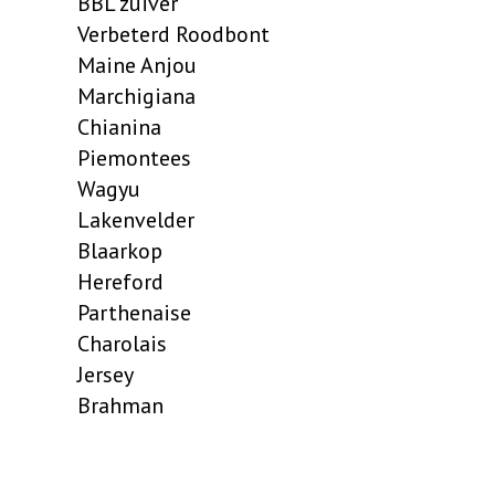
BBL zuiver
Verbeterd Roodbont
Maine Anjou
Marchigiana
Chianina
Piemontees
Wagyu
Lakenvelder
Blaarkop
Hereford
Parthenaise
Charolais
Jersey
Brahman