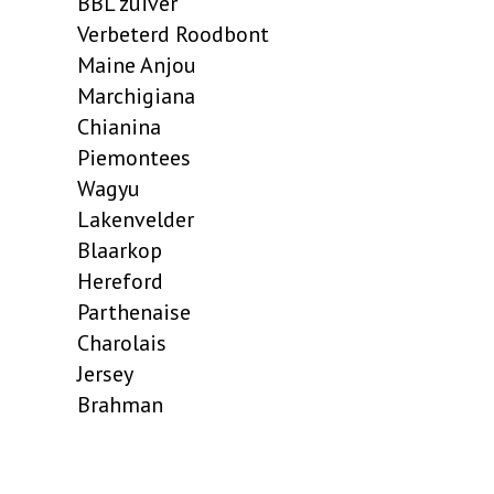
BBL zuiver
Verbeterd Roodbont
Maine Anjou
Marchigiana
Chianina
Piemontees
Wagyu
Lakenvelder
Blaarkop
Hereford
Parthenaise
Charolais
Jersey
Brahman