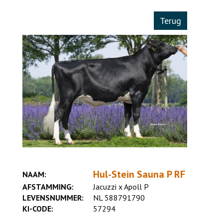
Terug
Hul-Stein Sauna P RF
NAAM:
AFSTAMMING:
Jacuzzi x Apoll P
LEVENSNUMMER:
NL 588791790
KI-CODE:
57294