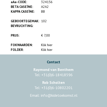
aAa-CODE:
324156
BETA CASEÏNE:
A2A2
KAPPA CASEÏNE:
BB
GEBOORTEGEMAK:
102
BEVRUCHTING:
PRIJS:
€ 7,00
FOKWAARDEN:
Klik hier
FOLDER:
Klik hier
Contact
Raymond van Benthem
Tel: +31(0)6-18418596
Rob Scholten
Tel: +31(0)6-10802201
Email: info@kidetoekomst.nl