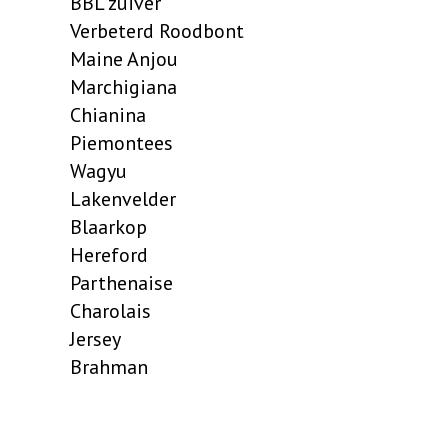
BBL zuiver
Verbeterd Roodbont
Maine Anjou
Marchigiana
Chianina
Piemontees
Wagyu
Lakenvelder
Blaarkop
Hereford
Parthenaise
Charolais
Jersey
Brahman